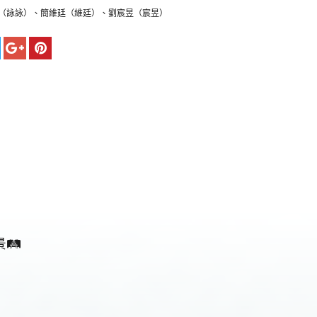
詠詠（詠詠）、簡維廷（維廷）、劉宸昱（宸昱）
️