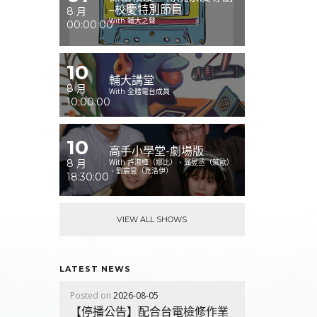
–校慶特別節目
8 月
With 輔大之聲
00:00:00
10
輔大講堂
8 月
With 全體電台成員
10:00:00
10
高手小學堂-劇場版
8 月
With 許淑樺（娜比）、龔昱丞（萊歐）
、劉宸昱（克洛伊）
18:30:00
VIEW ALL SHOWS
LATEST NEWS
Posted on
2026-08-05
【停播公告】配合台電檢修作業