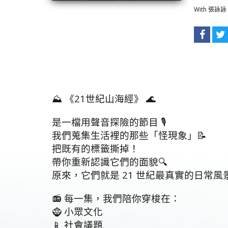
With 張
⛰️ 《21世紀山海經》 🌊
是一檔用聲音探險的節目 🎙️
我們蒐集生活裡的那些「怪現象」📝
把既有的標籤撕掉！
帶你重新認識它們的面貌🔍
原來，它們就是 21 世紀最真實的日常風景
📻 每一集，我們陪你穿梭在：
🧌 小眾文化
📱 社會議題