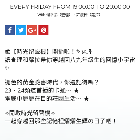
EVERY FRIDAY FROM 19:00:00 TO 20:00:00
With 何幸蓁（查理）、許淑樺（蘿拉）
📻【時光留聲機】開播啦！✎ᝰ.🎙️
讓查理和蘿拉帶你穿越回八九年級生的回憶小宇宙
✨
褪色的黃金臉書時代，你還記得嗎？
23、24頻道首播的卡通⋯ ★‌
電腦中歷歷在目的莊園生活⋯ ★‌
⟢開啟時光留聲機⟢
一起穿越回那些記憶裡熠熠生輝の日子吧！