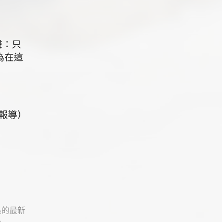
聲：只
為在這
報導）
系的最新
。