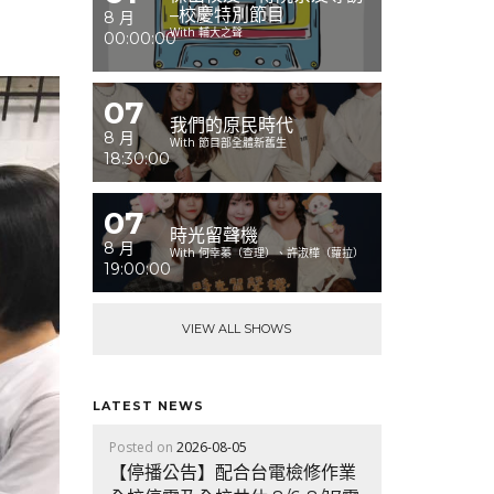
–校慶特別節目
8 月
With 輔大之聲
00:00:00
07
我們的原民時代
8 月
With 節目部全體新舊生
18:30:00
07
時光留聲機
8 月
With 何幸蓁（查理）、許淑樺（蘿拉）
19:00:00
VIEW ALL SHOWS
LATEST NEWS
Posted on
2026-08-05
【停播公告】配合台電檢修作業