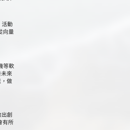
，活動
從向量
刻機等軟
養未來
素，做
做出創
會有所