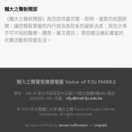
輔大之聲新聞部
《輔大之聲新聞部》為您提供最完整、即時、優質的校園新
聞，讓您輕鬆掌握校內行政及各院系的最新消息；與您分享
不可不知的醫療、體育、藝文資訊； 帶您關注精彩豐富的
社團活動和校園生活。
輔大之聲實習廣播電臺
Voice of FJU FM88.5
地址：242-05 新北市新莊區中正路510號文開樓8樓(8A) 電話：
(02)2905-2001 信箱：
vfju@mail.fju.edu.tw
© 2020 天主教輔仁大學 輔大之聲 Voice of Fu Jen Catholic
University. All rights reserved.
denise hoffmeister
Unsplash
Background Photo by
on