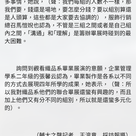
多事情，她說，（聲：我們每組的人數不一樣，那
我們要，錢還是場地，要怎麼分錢？要以組別算還
是人頭算，這些都是大家要去協調的），服飾行銷
總召馬愷婗也認為，不管是三組之間或者是自己組
內之間，｢溝通」和｢理解」是籌辦畢展時碰到的最
大困難。
詢問到觀看織品系畢業展演的意願，企業管理
學系二年級的張馨云認為，畢業製作是各系以不同
的方式去展現四年所學的成果，她表示，（聲：所
以我對織品系他們的聯合畢展還蠻有興趣的，而且
加上他們又有分不同的組別，所以就是還蠻多元化
的）。
（輔大之聲記者 王淯意 採訪報導）