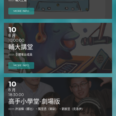
With 輔大之聲
MORE INFO
10
8 月
10:00:00
輔大講堂
With 全體電台成員
MORE INFO
10
8 月
18:30:00
高手小學堂-劇場版
With 許淑樺（娜比）、龔昱丞（萊歐） 、劉宸昱（克洛伊）