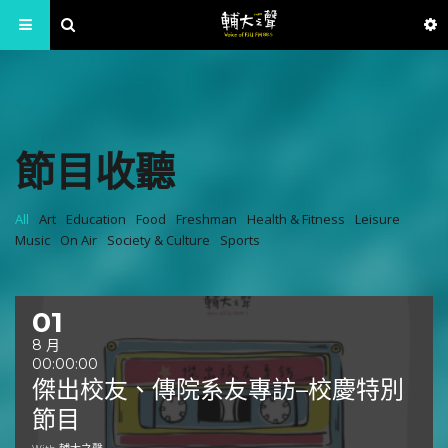
節目收聽
All
Art
Education
Food
Freshman
Health & Fitness
Leisure
Music
On Air
Society & Culture
Sports
01
8 月
00:00:00
傑出校友、傳院系友專訪–校慶特別
節目