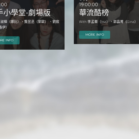
0:00
19:00:00
手小學堂-劇場版
華流酷榜
h 許淑樺（娜比）、龔昱丞（萊歐） 、劉宸
With 李孟蓁（Issa）、郭晶菁（Gina）
洛伊）
MORE INFO
RE INFO