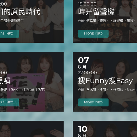
0:00
19:00:00
們的原民時代
時光留聲機
 節目部全體新舊生
With 何幸蓁（查理）、許淑樺（蘿拉）
RE INFO
MORE INFO
07
8 月
0:00
22:00:00
黑噴
搜Funny搜Easy
h 林姍緹（花豆）、何宛庭（花生）
With 李洺賢（李賢）、蔡依宸（Brown
RE INFO
MORE INFO
10
8 月