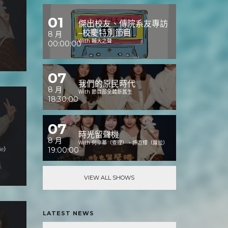
01
傑出校友、傳院系友專訪
–校慶特別節目
8 月
With 輔大之聲
00:00:00
07
我們的原民時代
8 月
With 節目部全體新舊生
18:30:00
07
時光留聲機
8 月
With 何幸蓁（查理）、許淑樺（蘿拉）
ie）
19:00:00
VIEW ALL SHOWS
LATEST NEWS