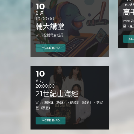
10
18:3
高
8 月
10:00:00
Wit
輔大講堂
昱（克
With 全體電台成員
MO
MORE INFO
10
8 月
20:00:00
21世紀山海經
With 張詠詠（詠詠）、簡維廷（維廷）、劉宸
昱（宸昱）
MORE INFO